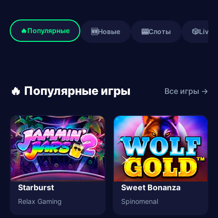
🔥
Популярные
🆕
Новые
🎰
Слоты
🎲
Live
🔥 Популярные игры
Все игры →
Starburst
Sweet Bonanza
Relax Gaming
Spinomenal