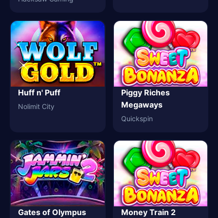
Huff n' Puff
Piggy Riches
Megaways
Nolimit City
Quickspin
Gates of Olympus
Money Train 2