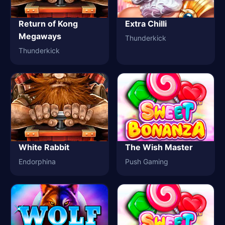
Return of Kong
Extra Chilli
Megaways
Thunderkick
Thunderkick
White Rabbit
The Wish Master
Endorphina
Push Gaming