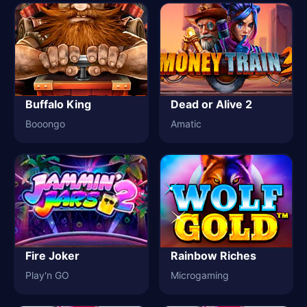
Buffalo King
Dead or Alive 2
Booongo
Amatic
Fire Joker
Rainbow Riches
Play'n GO
Microgaming