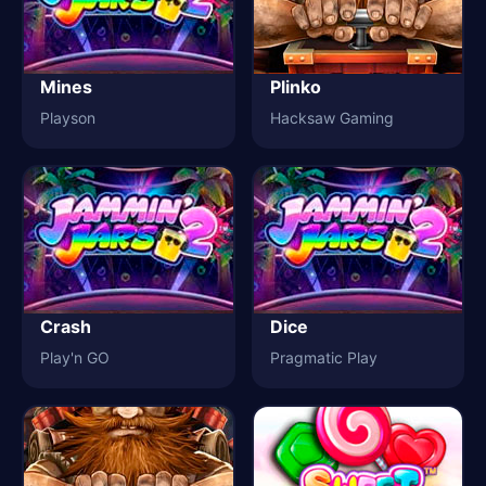
Mines
Plinko
Playson
Hacksaw Gaming
Crash
Dice
Play'n GO
Pragmatic Play