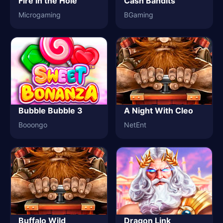
Fire in the Hole
Cash Bandits
Microgaming
BGaming
Bubble Bubble 3
A Night With Cleo
Booongo
NetEnt
Buffalo Wild
Dragon Link