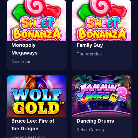
Monopoly
Family Guy
Megaways
Thunderkick
Quickspin
Bruce Lee: Fire of
Dancing Drums
the Dragon
Relax Gaming
Hacksaw Gaming