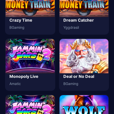
Crazy Time
Dream Catcher
BGaming
Yggdrasil
Monopoly Live
Deal or No Deal
Amatic
BGaming