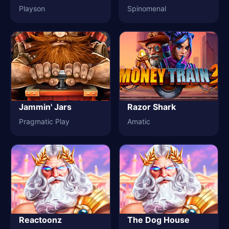
Playson
Spinomenal
Jammin' Jars
Razor Shark
Pragmatic Play
Amatic
Reactoonz
The Dog House