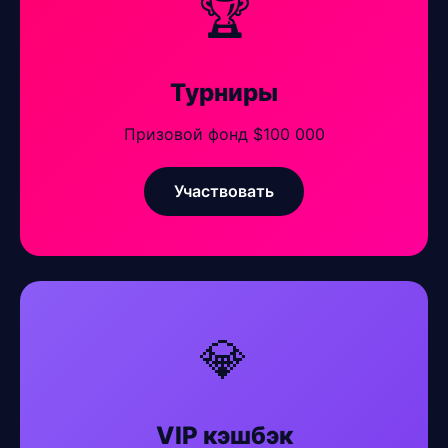
🏆
Турниры
Призовой фонд $100 000
Участвовать
💎
VIP кэшбэк