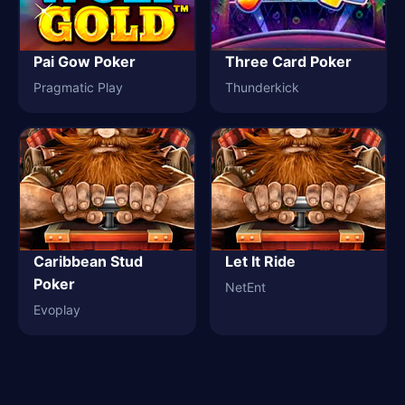
Pai Gow Poker
Three Card Poker
Pragmatic Play
Thunderkick
Caribbean Stud
Let It Ride
Poker
NetEnt
Evoplay