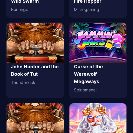
Wild Swarm
Fire Hopper
Booongo
Microgaming
John Hunter and the
Curse of the
Book of Tut
Werewolf
Megaways
Thunderkick
Spinomenal