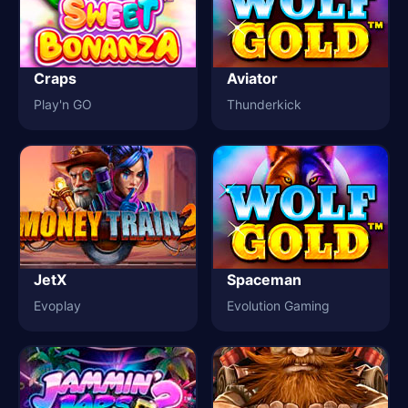
Craps
Aviator
Play'n GO
Thunderkick
JetX
Spaceman
Evoplay
Evolution Gaming