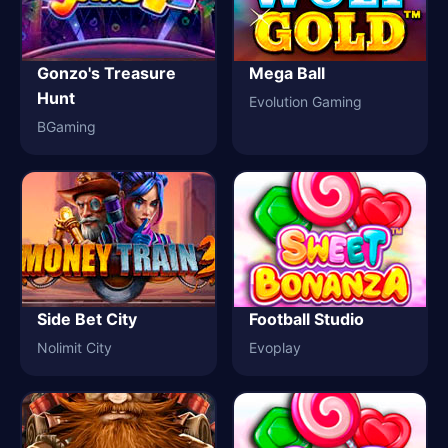
Gonzo's Treasure
Mega Ball
Hunt
Evolution Gaming
BGaming
Side Bet City
Football Studio
Nolimit City
Evoplay