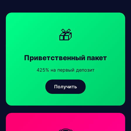
🎁
Приветственный пакет
425% на первый депозит
Получить