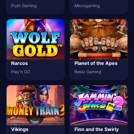
Push Gaming
Microgaming
Narcos
Planet of the Apes
Play'n GO
Relax Gaming
Vikings
Finn and the Swirly